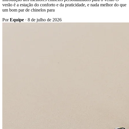
verão é a estação do conforto e da praticidade, e nada melhor do que
um bom par de chinelos para
Por
Equipe
·
8 de julho de 2026